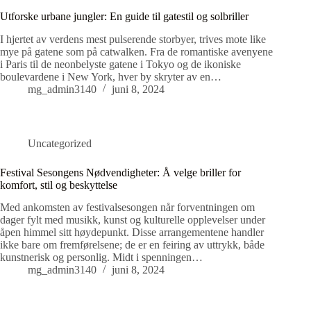
Utforske urbane jungler: En guide til gatestil og solbriller
I hjertet av verdens mest pulserende storbyer, trives mote like
mye på gatene som på catwalken. Fra de romantiske avenyene
i Paris til de neonbelyste gatene i Tokyo og de ikoniske
boulevardene i New York, hver by skryter av en…
mg_admin3140
juni 8, 2024
Uncategorized
Festival Sesongens Nødvendigheter: Å velge briller for
komfort, stil og beskyttelse
Med ankomsten av festivalsesongen når forventningen om
dager fylt med musikk, kunst og kulturelle opplevelser under
åpen himmel sitt høydepunkt. Disse arrangementene handler
ikke bare om fremførelsene; de er en feiring av uttrykk, både
kunstnerisk og personlig. Midt i spenningen…
mg_admin3140
juni 8, 2024