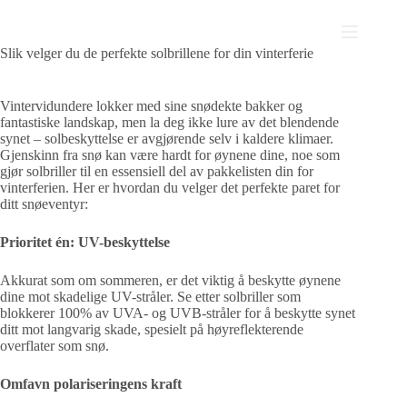
Hopp
til
innholdet
Slik velger du de perfekte solbrillene for din vinterferie
Vintervidundere lokker med sine snødekte bakker og
fantastiske landskap, men la deg ikke lure av det blendende
synet – solbeskyttelse er avgjørende selv i kaldere klimaer.
Gjenskinn fra snø kan være hardt for øynene dine, noe som
gjør solbriller til en essensiell del av pakkelisten din for
vinterferien. Her er hvordan du velger det perfekte paret for
ditt snøeventyr:
Prioritet én: UV-beskyttelse
Akkurat som om sommeren, er det viktig å beskytte øynene
dine mot skadelige UV-stråler. Se etter solbriller som
blokkerer 100% av UVA- og UVB-stråler for å beskytte synet
ditt mot langvarig skade, spesielt på høyreflekterende
overflater som snø.
Omfavn polariseringens kraft