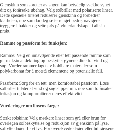
Gjenskinn som spretter av snøen kan betydelig svekke synet
ditt og forårsake ubehag. Velg solbriller med polariserte linser.
Dette spesielle filteret reduserer gjenskinn og forbedrer
klarheten, noe som lar deg se terrenget bedre, navigere
tryggere i bakker og sette pris på vinterlandskapet i all sin
prakt.
Ramme og passform for funksjon:
Ramme: Velg en innsvøpende eller tett passende ramme som
gir maksimal dekning og beskytter øynene dine fra vind og
snø. Vurder rammer laget av holdbare materialer som
polykarbonat for å motstå elementene og potensielle fall.
Passform: Sørg for en tett, men komfortabel passform. Løse
solbriller tillater at vind og snø slipper inn, noe som forårsaker
irritasjon og kompromitterer deres effektivitet.
Vurderinger om linsens farge:
Sterkt solskinn: Velg mørkere linser som grå eller brun for
overlegen solbeskyttelse og reduksjon av gjenskinn på lyse,
solfylte dager. Lavt lys: For overskyede dager eller tidlige/sene