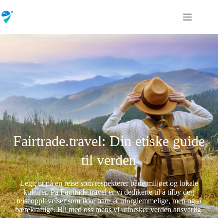
Fairtrade.travel: Din etiske guide
til verden
Legg ut på en reise som respekterer både miljøet og lokale
kulturer. På Fairtrade.travel er vi dedikerte til å tilby deg
reiseopplevelser som ikke bare er uforglemmelige, men også
bærekraftige. Bli med oss mens vi utforsker verden ansvarlig.