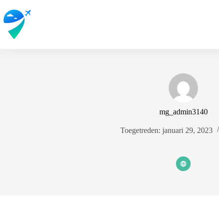
Ga
naar
de
inhoud
mg_admin3140
Toegetreden: januari 29, 2023