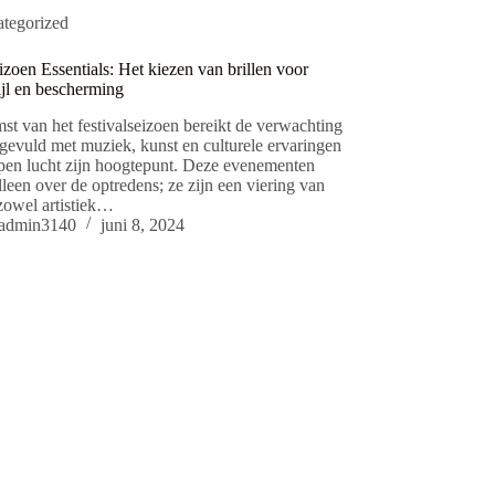
tegorized
izoen Essentials: Het kiezen van brillen voor
ijl en bescherming
st van het festivalseizoen bereikt de verwachting
gevuld met muziek, kunst en culturele ervaringen
pen lucht zijn hoogtepunt. Deze evenementen
lleen over de optredens; ze zijn een viering van
 zowel artistiek…
admin3140
juni 8, 2024