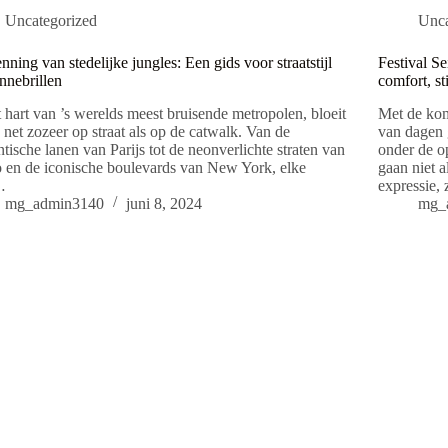
Uncategorized
Unca
nning van stedelijke jungles: Een gids voor straatstijl
Festival Se
nnebrillen
comfort, st
t hart van ’s werelds meest bruisende metropolen, bloeit
Met de kom
net zozeer op straat als op de catwalk. Van de
van dagen 
tische lanen van Parijs tot de neonverlichte straten van
onder de o
 en de iconische boulevards van New York, elke
gaan niet a
…
expressie,
mg_admin3140
juni 8, 2024
mg_